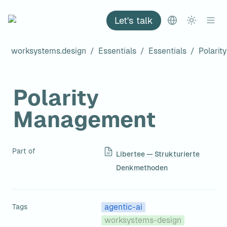
Let's talk
worksystems.design
/
Essentials
/
Essentials
/
Polari
Polarity 
Management
Part of
Libertee — Strukturierte
Denkmethoden
Tags
agentic-ai
worksystems-design