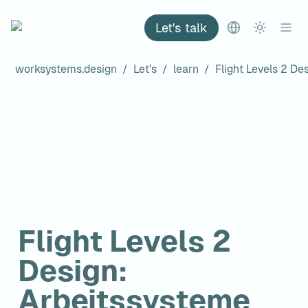
Let's talk
worksystems.design
/
Let’s
/
learn
/
Flight Levels 2 
Design: 
Arbeitssysteme 