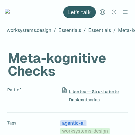
Let's talk
worksystems.design
/
Essentials
/
Essentials
/
Meta-kognitive 
Checks
Part of
Libertee — Strukturierte
Denkmethoden
Tags
agentic-ai
worksystems-design