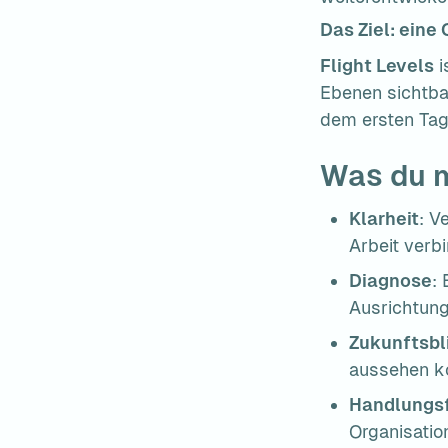
Das Ziel: eine 
Flight Levels
 
Ebenen sichtba
dem ersten Ta
Was du 
Klarheit
: V
Arbeit verb
Diagnose
:
Ausrichtun
Zukunftsbl
aussehen k
Handlungsf
Organisati