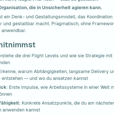
Organisation, die in Unsicherheit agieren kann.
ist ein Denk- und Gestaltungsmodell, das Koordination a
r und gestaltbar macht. Pragmatisch, ohne Framewor
g anwendbar.
mitnimmst
erstehe die drei Flight Levels und wie sie Strategie mit 
inden
 Erkenne, warum Abhängigkeiten, langsame Delivery un
g entstehen — und wo du ansetzen kannst
ick
: Erste Impulse, wie Arbeitssysteme in einer Welt m
önnen
ähigkeit
: Konkrete Ansatzpunkte, die du am nächsten 
on anwenden kannst