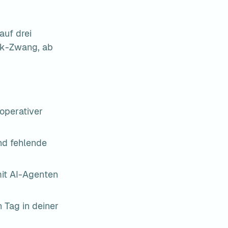
uf drei 
k-Zwang, ab 
operativer 
d fehlende 
it AI-Agenten 
Tag in deiner 