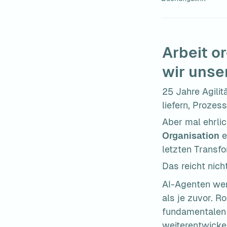
Arbeit o
wir unse
25 Jahre Agilit
liefern, Prozes
Aber mal ehrlic
Organisation
 
letzten Transf
Das reicht nich
AI-Agenten wer
als je zuvor. R
fundamentalen 
weiterentwickel