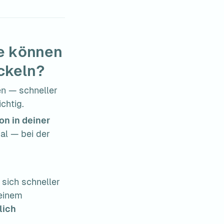
e können 
ckeln?
n — schneller 
chtig.
on in deiner 
al — bei der 
ich schneller 
einem 
lich